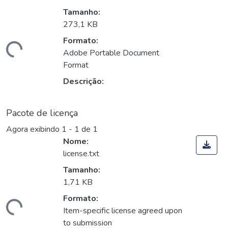
Tamanho:
273,1 KB
Formato:
egando...
Adobe Portable Document
Format
Descrição:
Pacote de licença
Agora exibindo
1 - 1 de 1
Nome:
license.txt
Tamanho:
1,71 KB
Formato:
egando...
Item-specific license agreed upon
to submission