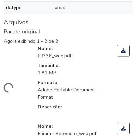
dc.type
Jornal
Arquivos
Pacote original
Agora exibindo
1 - 2 de 2
Nome:
JU336_web.pdf
Tamanho:
1,81 MB
Formato:
egando...
Adobe Portable Document
Format
Descrição:
Nome:
Fórum - Setembro_web.pdf