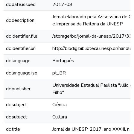
dc.date.issued
2017-09
Jornal elaborado pela Assessoria de C
dc.description
e Imprensa da Reitoria da UNESP
dc.identifier.file
/storage/bd/jornal-da-unesp/2017/33
dc.identifier.uri
http://bibdig.biblioteca.unesp.br/hand
dc.language
Português
dc.language.iso
pt_BR
Universidade Estadual Paulista "Júlio 
dc.publisher
Filho"
dc.subject
Ciência
dc.subject
Cultura
dc.title
Jornal da UNESP, 2017, ano XXXIII, n.