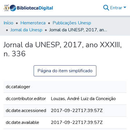
Entrar
Comunidades
&
Início
Hemeroteca
Publicações Unesp
Coleções
Jornal da Unesp
Jornal da UNESP, 2017, ano XXXIII, n. 336
Tudo na
Biblioteca
Jornal da UNESP, 2017, ano XXXIII,
Digital
n. 336
Estatísticas
Página do item simplificado
dc.cataloger
dc.contributor.editor
Louzas, André Luiz da Conceição
dc.date.accessioned
2017-09-22T17:39:57Z
dc.date.available
2017-09-22T17:39:57Z