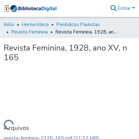
Entrar
Comunidades
&
Início
Hemeroteca
Periódicos Paulistas
Coleções
Revista Feminina
Revista Feminina, 1928, ano XV, n 165
Tudo na
Biblioteca
Revista Feminina, 1928, ano XV, n
Digital
165
Estatísticas
Carregando...
Arquivos
revista-feminina-1928-165.pdf
(21,52 MB)