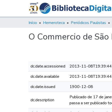
Início
Hemeroteca
Periódicos Paulistas
O Commercio de São P
dc.date.accessioned
2013-11-08T19:39:44
dc.date.available
2013-11-08T19:39:44
dc.date.issued
1900-12-08
Publicado de 17 de jane
dc.description
passa a ser publicado to