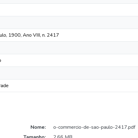
o, 1900, Ano VIII, n. 2417
o
rade
Nome:
o-commercio-de-sao-paulo-2417.pdf
Tamanho:
2,66 MB