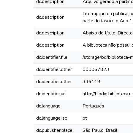
dc.description
Arquivo gerado a partir 
Interrupção da publicaçã
dc.description
partir do fascículo Ano
dc.description
Abaixo do título: Direct
dc.description
A biblioteca não possui
dc.identifier.file
/storage/bd/biblioteca
dc.identifier.other
000067823
dc.identifier.other
336118
dc.identifier.uri
http://bibdig.biblioteca
dc.language
Português
dc.language.iso
pt
dc.publisher.place
São Paulo, Brasil