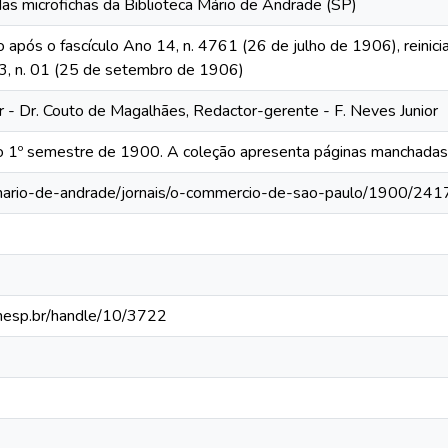
das microfichas da Biblioteca Mário de Andrade (SP)
o após o fascículo Ano 14, n. 4761 (26 de julho de 1906), reinic
 13, n. 01 (25 de setembro de 1906)
or - Dr. Couto de Magalhães, Redactor-gerente - F. Neves Junior
 o 1º semestre de 1900. A coleção apresenta páginas manchadas, 
-mario-de-andrade/jornais/o-commercio-de-sao-paulo/1900/241
.unesp.br/handle/10/3722