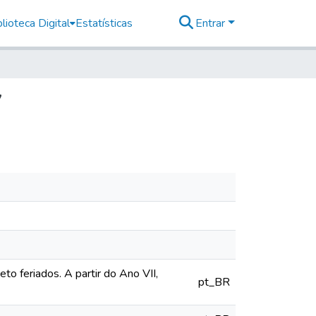
lioteca Digital
Estatísticas
Entrar
7
o feriados. A partir do Ano VII,
pt_BR