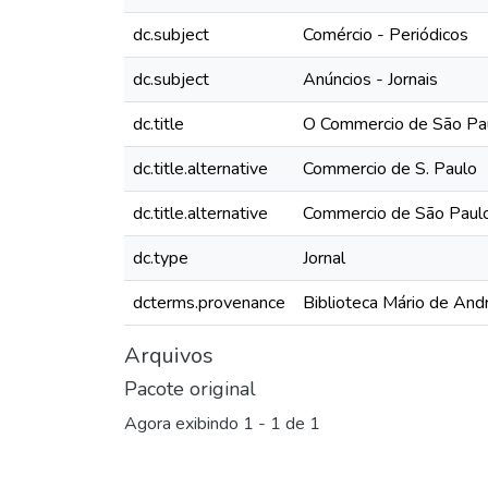
dc.subject
Comércio - Periódicos
dc.subject
Anúncios - Jornais
dc.title
O Commercio de São Paul
dc.title.alternative
Commercio de S. Paulo
dc.title.alternative
Commercio de São Paul
dc.type
Jornal
dcterms.provenance
Biblioteca Mário de And
Arquivos
Pacote original
Agora exibindo
1 - 1 de 1