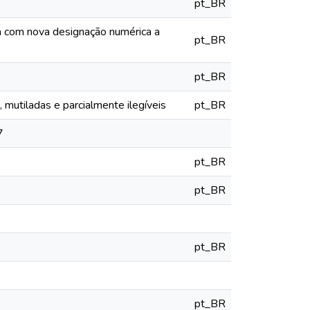
pt_BR
ia com nova designação numérica a
pt_BR
pt_BR
mutiladas e parcialmente ilegíveis
pt_BR
7
pt_BR
pt_BR
pt_BR
pt_BR