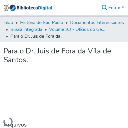
Entrar
Comunidades
&
Início
História de São Paulo
Documentos Interessantes
Coleções
Busca Integrada
Volume 93 - Ofícios do General D. Luiz em favor da praça do Iguatemi (1775)
Tudo na
Para o Dr. Juis de Fora da Vila de Santos.
Biblioteca
Digital
Para o Dr. Juis de Fora da Vila de
Estatísticas
Santos.
Carregando...
Arquivos