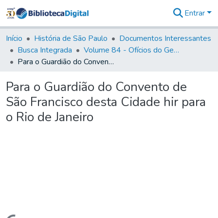
Entrar
Comunidades
&
Início
História de São Paulo
Documentos Interessantes
Coleções
Busca Integrada
Volume 84 - Ofícios do General Martins Lopes de Saldanha (Governador da Capitania): 1782- 1786
Tudo na
Para o Guardião do Convento de São Francisco desta Cidade hir para o Rio de Janeiro
Biblioteca
Digital
Para o Guardião do Convento de
Estatísticas
São Francisco desta Cidade hir para
o Rio de Janeiro