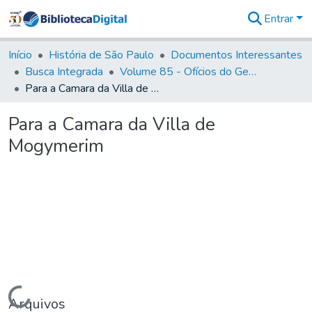
Entrar
Comunidades
&
Início
História de São Paulo
Documentos Interessantes
Coleções
Busca Integrada
Volume 85 - Ofícios do General Francisco da Cunha Menezes (Governador da Capitania): 1782- 1786
Tudo na
Para a Camara da Villa de Mogymerim
Biblioteca
Digital
Para a Camara da Villa de
Estatísticas
Mogymerim
Carregando...
Arquivos