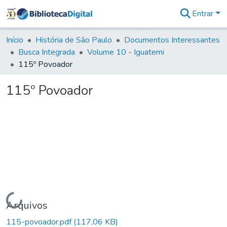
Entrar
Comunidades
&
Início
História de São Paulo
Documentos Interessantes
Coleções
Busca Integrada
Volume 10 - Iguatemi
Tudo na
115º Povoador
Biblioteca
Digital
115º Povoador
Estatísticas
Carregando...
Arquivos
115-povoador.pdf
(117,06 KB)