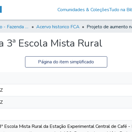
Comunidades & Coleções
Tudo na Bib
Acervo Histório - Fazenda Lageado
Acervo historico FCA
 3ª Escola Mista Rural
Página do item simplificado
4Z
4Z
ª Escola Mista Rural da Estação Experimental Central de Café - 