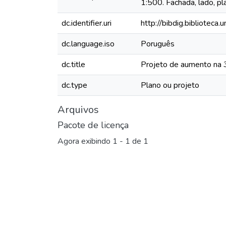
1:500. Fachada, lado, p
dc.identifier.uri
http://bibdig.bibliotec
dc.language.iso
Poruguês
dc.title
Projeto de aumento na 3
dc.type
Plano ou projeto
Arquivos
Pacote de licença
Agora exibindo
1 - 1 de 1