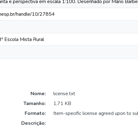
lanta e perspectiva em escala 1:100. Desenhado por Mário Barbe
a.unesp.br/handle/10/27854
ª Escola Mista Rural
Nome:
license.txt
Tamanho:
1,71 KB
Formato:
Item-specific license agreed upon to s
Descrição: