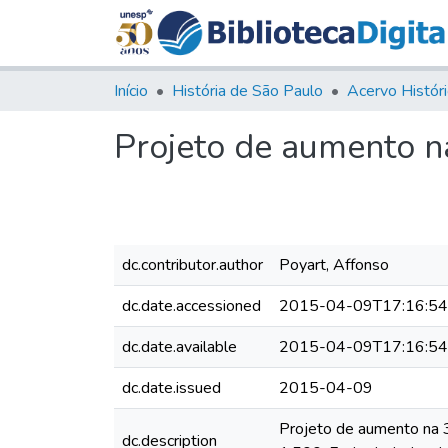
Início
História de São Paulo
Projeto de aumento na
dc.contributor.author
Poyart, Affonso
dc.date.accessioned
2015-04-09T17:16:5
dc.date.available
2015-04-09T17:16:5
dc.date.issued
2015-04-09
Projeto de aumento na 3
dc.description