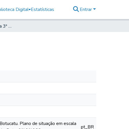
lioteca Digital
Estatísticas
Entrar
Projeto de aumento na 3ª Escola Mista Rural
Botucatu. Plano de situação em escala
pt_BR