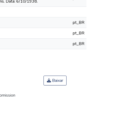
ris. Data: 6/10/1938.
pt_BR
pt_BR
pt_BR
Baixar
ubmission