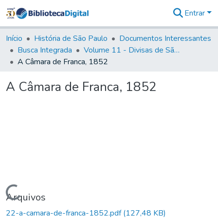
Entrar
Comunidades
&
Início
História de São Paulo
Documentos Interessantes
Coleções
Busca Integrada
Volume 11 - Divisas de São Paulo e Minas Gerais
Tudo na
A Câmara de Franca, 1852
Biblioteca
Digital
A Câmara de Franca, 1852
Estatísticas
Carregando...
Arquivos
22-a-camara-de-franca-1852.pdf
(127,48 KB)