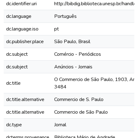
dc.identifier.uri
http://bibdig.biblioteca.unesp.br/hand
dc.language
Português
dc.language.iso
pt
dc.publisher.place
São Paulo, Brasil
dc.subject
Comércio - Periódicos
dc.subject
Anúncios - Jornais
O Commercio de São Paulo, 1903, Ano 
dc.title
3484
dc.title.alternative
Commercio de S. Paulo
dc.title.alternative
Commercio de São Paulo
dc.type
Jornal
dcterms.provenance
Biblioteca Mário de Andrade