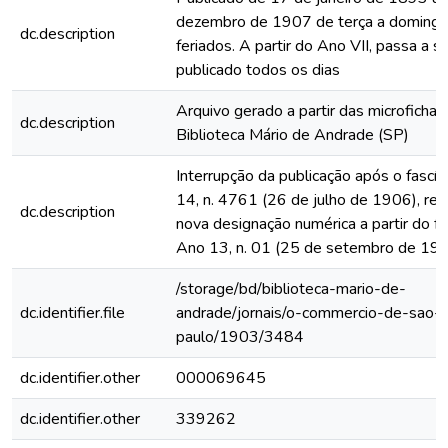
dezembro de 1907 de terça a domingo
dc.description
feriados. A partir do Ano VII, passa a s
publicado todos os dias
Arquivo gerado a partir das microfichas
dc.description
Biblioteca Mário de Andrade (SP)
Interrupção da publicação após o fascí
14, n. 4761 (26 de julho de 1906), rein
dc.description
nova designação numérica a partir do fa
Ano 13, n. 01 (25 de setembro de 19
/storage/bd/biblioteca-mario-de-
dc.identifier.file
andrade/jornais/o-commercio-de-sao-
paulo/1903/3484
dc.identifier.other
000069645
dc.identifier.other
339262