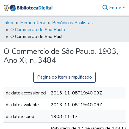
Entrar
Comunidades
&
Início
Hemeroteca
Periódicos Paulistas
Coleções
O Commercio de São Paulo
Tudo na
O Commercio de São Paulo, 1903, Ano XI, n. 3484
Biblioteca
Digital
O Commercio de São Paulo, 1903,
Estatísticas
Ano XI, n. 3484
Página do item simplificado
dc.date.accessioned
2013-11-08T19:40:09Z
dc.date.available
2013-11-08T19:40:09Z
dc.date.issued
1903-11-17
Publicado de 17 de janeiro de 1893 a