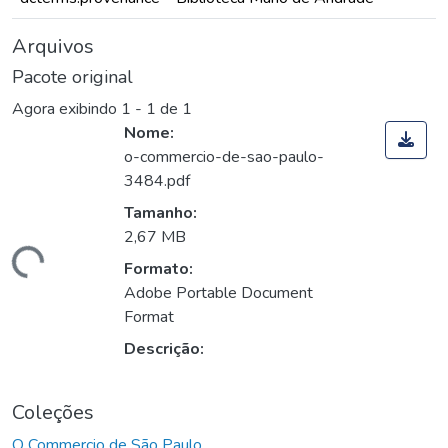
Arquivos
Pacote original
Agora exibindo
1 - 1 de 1
Nome:
o-commercio-de-sao-paulo-
3484.pdf
Tamanho:
2,67 MB
egando...
Formato:
Adobe Portable Document
Format
Descrição:
Coleções
O Commercio de São Paulo