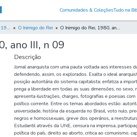
Comunidades & Coleções
Tudo na Bib
Canto Libertário (1906-1995)
O Inimigo do Rei
O Inimigo do Rei, 1980, ano III, n 09
, ano III, n 09
Descrição
Jornal anarquista com uma pauta voltada aos interesses da
defendendo, assim, os explorados. Exalta o ideal anarqui
posição autoritária do sistema capitalista; enfatiza a impo
prega a liberdade em todas as suas dimensões, no sexo, n
apresenta ilustrações, charges, fotografias e poesias com 
político corrente. Entre os temas abordados estão: autori
universidade, história da esquerda no Brasil, voto nulo, pr
negros e homossexuais, greve dos operários, a reestrut
Estudantil através da UNE, censura na imprensa, particip
política do país, direito ao aborto, critica ao comunismo, ca