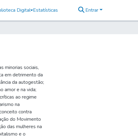
lioteca Digital
Estatísticas
Entrar
s minorias sociais,
sta em detrimento da
rtância da autogestão;
o amor e na vida;
críticas ao regime
tarismo na
econceito contra
uração do Movimento
ação das mulheres na
pitalismo e o