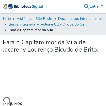
Entrar
Comunidades
&
Início
História de São Paulo
Documentos Interessantes
Coleções
Busca Integrada
Volume 82 - Ofícios do General Martim Lopes Lobo de Saldanha (Governador da Capitania): 1779- 1780
Tudo na
Para o Capitam mor da Vila de Jacarehy Lourenço Bicudo de Brito.
Biblioteca
Digital
Para o Capitam mor da Vila de
Estatísticas
Jacarehy Lourenço Bicudo de Brito.
ndo...
Arquivos