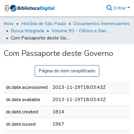
Entrar
Comunidades
&
Início
História de São Paulo
Documentos Interessantes
Coleções
Busca Integrada
Volume 90 - Ofícios e Bandos do Capitão General, Conde de Palma, aos funcionários da Capitania (1814- 1817)
Tudo na
Com Passaporte deste Governo
Biblioteca
Digital
Com Passaporte deste Governo
Estatísticas
Página do item simplificado
dc.date.accessioned
2013-11-29T18:03:43Z
dc.date.available
2013-11-29T18:03:43Z
dc.date.created
1814
dc.date.issued
1967