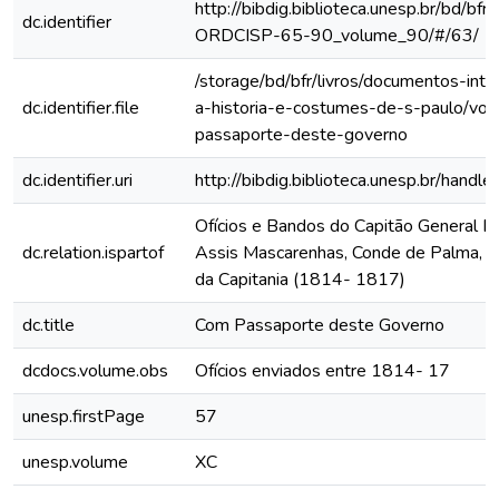
http://bibdig.biblioteca.unesp.br/bd/bf
dc.identifier
ORDCISP-65-90_volume_90/#/63/
/storage/bd/bfr/livros/documentos-int
dc.identifier.file
a-historia-e-costumes-de-s-paulo/vo
passaporte-deste-governo
dc.identifier.uri
http://bibdig.biblioteca.unesp.br/hand
Ofícios e Bandos do Capitão General Fr
dc.relation.ispartof
Assis Mascarenhas, Conde de Palma, ao
da Capitania (1814- 1817)
dc.title
Com Passaporte deste Governo
dcdocs.volume.obs
Ofícios enviados entre 1814- 17
unesp.firstPage
57
unesp.volume
XC