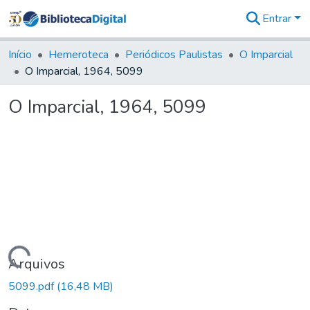
Entrar
Comunidades
&
Início
Hemeroteca
Periódicos Paulistas
O Imparcial
Coleções
O Imparcial, 1964, 5099
Tudo na
Biblioteca
O Imparcial, 1964, 5099
Digital
Estatísticas
Carregando...
Arquivos
5099.pdf
(16,48 MB)