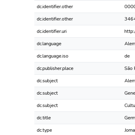
dc.identifier.other
000
dc.identifier.other
346
dc.identifier.uri
http
dc.language
Ale
dc.language.iso
de
dc.publisher.place
São P
dc.subject
Alem
dc.subject
Gene
dc.subject
Cultu
dc.title
Germa
dc.type
Jorna