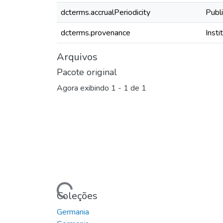
dcterms.accrualPeriodicity
Publ
dcterms.provenance
Inst
Arquivos
Pacote original
Agora exibindo
1 - 1 de 1
Carregando...
Coleções
Germania