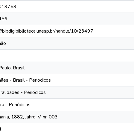
019759
456
://bibdig.biblioteca.unesp.br/handle/10/23497
mão
aulo, Brasil
ães - Brasil - Periódicos
ralidades - Periódicos
ra - Periódicos
nia, 1882, Jahrg. V, nr. 003
l