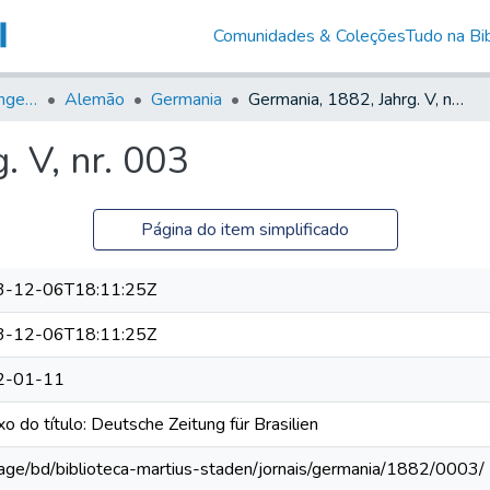
Comunidades & Coleções
Tudo na Bib
Jornais em Língua Estrangeira
Alemão
Germania
Germania, 1882, Jahrg. V, nr. 003
. V, nr. 003
Página do item simplificado
3-12-06T18:11:25Z
3-12-06T18:11:25Z
2-01-11
o do título: Deutsche Zeitung für Brasilien
rage/bd/biblioteca-martius-staden/jornais/germania/1882/0003/