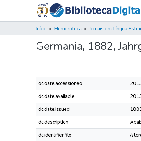
Início
Hemeroteca
Germania, 1882, Jahrg
dc.date.accessioned
201
dc.date.available
201
dc.date.issued
188
dc.description
Abaix
dc.identifier.file
/sto