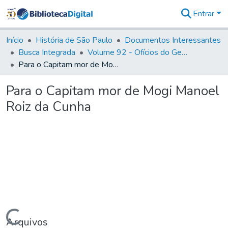
Entrar
Comunidades
&
Início
História de São Paulo
Documentos Interessantes
Coleções
Busca Integrada
Volume 92 - Ofícios do General D. Luiz aos diversos funcionários da Capitania (1768- 1772)
Tudo na
Para o Capitam mor de Mogi Manoel Roiz da Cunha
Biblioteca
Digital
Para o Capitam mor de Mogi Manoel
Estatísticas
Roiz da Cunha
Carregando...
Arquivos