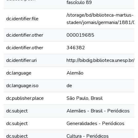
fascículo 89
/storage/bd/biblioteca-martius-
dc.identifier.file
staden/jornais/germania/1881/0
dc.identifier.other
000019685
dc.identifier.other
346382
dc.identifier.uri
http://bibdig.biblioteca.unesp.b
dc.language
Alemão
dc.language.iso
de
dc.publisher.place
São Paulo, Brasil
dc.subject
Alemães - Brasil - Periódicos
dc.subject
Generalidades - Periódicos
dc.subject
Cultura - Periódicos