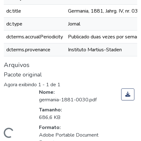
dc.title
Germania, 1881, Jahrg. IV, nr. 030
dc.type
Jornal
dcterms.accrualPeriodicity
Publicado duas vezes por seman
dcterms.provenance
Instituto Martius-Staden
Arquivos
Pacote original
Agora exibindo
1 - 1 de 1
Nome:
germania-1881-0030.pdf
Tamanho:
686,6 KB
Formato:
Adobe Portable Document