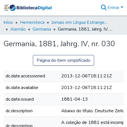
Entrar
Comunidades
&
Início
Hemeroteca
Jornais em Língua Estrangeira
Coleções
Alemão
Germania
Germania, 1881, Jahrg. IV, nr. 030
Tudo na
Biblioteca
Germania, 1881, Jahrg. IV, nr. 030
Digital
Estatísticas
Página do item simplificado
dc.date.accessioned
2013-12-06T18:11:21Z
dc.date.available
2013-12-06T18:11:21Z
dc.date.issued
1881-04-13
dc.description
Abaixo do título: Deutsche Zeitung
A coleção de 1881 está incomplet
dc.description