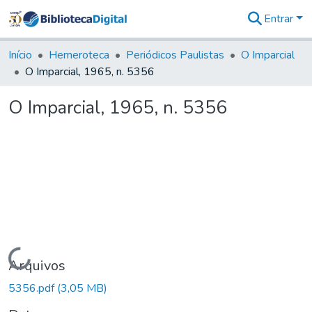
Entrar
Comunidades
&
Início
Hemeroteca
Periódicos Paulistas
O Imparcial
Coleções
O Imparcial, 1965, n. 5356
Tudo na
Biblioteca
O Imparcial, 1965, n. 5356
Digital
Estatísticas
Carregando...
Arquivos
5356.pdf
(3,05 MB)