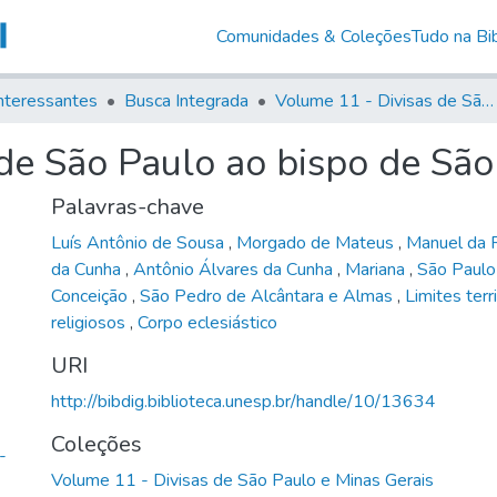
Comunidades & Coleções
Tudo na Bib
nteressantes
Busca Integrada
Volume 11 - Divisas de São Paulo e Minas Gerais
de São Paulo ao bispo de São
Palavras-chave
Luís Antônio de Sousa
,
Morgado de Mateus
,
Manuel da 
da Cunha
,
Antônio Álvares da Cunha
,
Mariana
,
São Paul
Conceição
,
São Pedro de Alcântara e Almas
,
Limites terr
religiosos
,
Corpo eclesiástico
URI
http://bibdig.biblioteca.unesp.br/handle/10/13634
Coleções
-
Volume 11 - Divisas de São Paulo e Minas Gerais