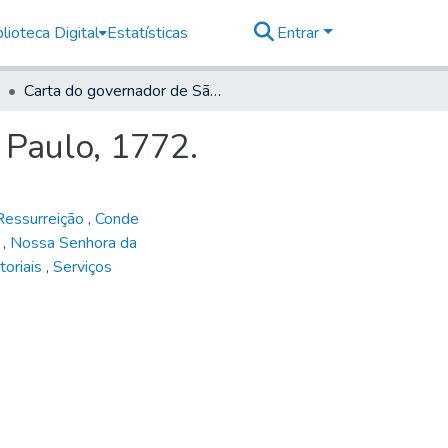
lioteca Digital
Estatísticas
Entrar
Carta do governador de São Paulo ao bispo de São Paulo, 1772.
 Paulo, 1772.
Ressurreição
,
Conde
o
,
Nossa Senhora da
itoriais
,
Serviços