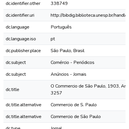
dc.identifier.other
338749
dc.identifier.uri
http://bibdig.biblioteca.unesp.br/hand
dc.language
Português
dc.language.iso
pt
dc.publisher.place
São Paulo, Brasil
dc.subject
Comércio - Periódicos
dc.subject
Anúncios - Jornais
O Commercio de São Paulo, 1903, Ano 
dc.title
3257
dc.title.alternative
Commercio de S. Paulo
dc.title.alternative
Commercio de São Paulo
dc.type
Jornal