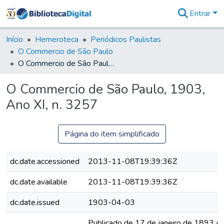
Entrar
Comunidades
&
Início
Hemeroteca
Periódicos Paulistas
Coleções
O Commercio de São Paulo
Tudo na
O Commercio de São Paulo, 1903, Ano XI, n. 3257
Biblioteca
Digital
O Commercio de São Paulo, 1903,
Estatísticas
Ano XI, n. 3257
Página do item simplificado
dc.date.accessioned
2013-11-08T19:39:36Z
dc.date.available
2013-11-08T19:39:36Z
dc.date.issued
1903-04-03
Publicado de 17 de janeiro de 1893 a