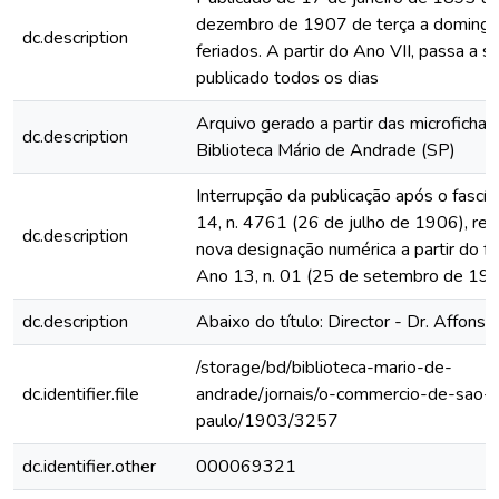
dezembro de 1907 de terça a domingo
dc.description
feriados. A partir do Ano VII, passa a s
publicado todos os dias
Arquivo gerado a partir das microfichas
dc.description
Biblioteca Mário de Andrade (SP)
Interrupção da publicação após o fascí
14, n. 4761 (26 de julho de 1906), rein
dc.description
nova designação numérica a partir do fa
Ano 13, n. 01 (25 de setembro de 19
dc.description
Abaixo do título: Director - Dr. Affonso
/storage/bd/biblioteca-mario-de-
dc.identifier.file
andrade/jornais/o-commercio-de-sao-
paulo/1903/3257
dc.identifier.other
000069321