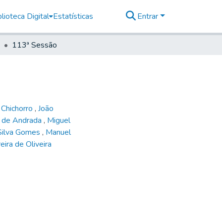
lioteca Digital
Estatísticas
Entrar
113ª Sessão
 Chichorro
,
João
o de Andrada
,
Miguel
Silva Gomes
,
Manuel
eira de Oliveira