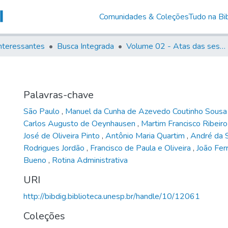
Comunidades & Coleções
Tudo na Bib
nteressantes
Busca Integrada
Volume 02 - Atas das sessões do Governo Provisório de São Paulo (1821- 22)
Palavras-chave
São Paulo
,
Manuel da Cunha de Azevedo Coutinho Sousa
Carlos Augusto de Oeynhausen
,
Martim Francisco Ribeir
José de Oliveira Pinto
,
Antônio Maria Quartim
,
André da 
Rodrigues Jordão
,
Francisco de Paula e Oliveira
,
João Ferr
Bueno
,
Rotina Administrativa
URI
http://bibdig.biblioteca.unesp.br/handle/10/12061
Coleções