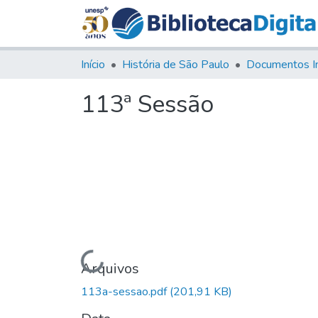
Início
História de São Paulo
Documentos I
113ª Sessão
Carregando...
Arquivos
113a-sessao.pdf
(201,91 KB)