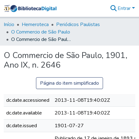
Entrar
Comunidades
&
Início
Hemeroteca
Periódicos Paulistas
Coleções
O Commercio de São Paulo
Tudo na
O Commercio de São Paulo, 1901, Ano IX, n. 2646
Biblioteca
Digital
O Commercio de São Paulo, 1901,
Estatísticas
Ano IX, n. 2646
Página do item simplificado
dc.date.accessioned
2013-11-08T19:40:02Z
dc.date.available
2013-11-08T19:40:02Z
dc.date.issued
1901-07-27
Publicado de 17 de janeiro de 1893 a