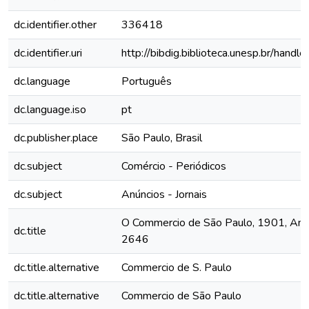
dc.identifier.other
336418
dc.identifier.uri
http://bibdig.biblioteca.unesp.br/hand
dc.language
Português
dc.language.iso
pt
dc.publisher.place
São Paulo, Brasil
dc.subject
Comércio - Periódicos
dc.subject
Anúncios - Jornais
O Commercio de São Paulo, 1901, Ano 
dc.title
2646
dc.title.alternative
Commercio de S. Paulo
dc.title.alternative
Commercio de São Paulo