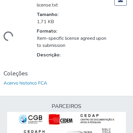
license.txt
Tamanho:
1,71 KB
Formato:
Carregando...
Item-specific license agreed upon
to submission
Descrição:
Coleções
Acervo historico FCA
PARCEIROS