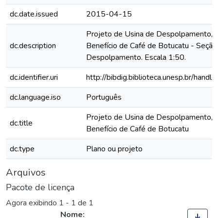
dc.date.issued
2015-04-15
Projeto de Usina de Despolpamento,
dc.description
Benefício de Café de Botucatu - Seção
Despolpamento. Escala 1:50.
dc.identifier.uri
http://bibdig.biblioteca.unesp.br/hand
dc.language.iso
Português
Projeto de Usina de Despolpamento,
dc.title
Benefício de Café de Botucatu
dc.type
Plano ou projeto
Arquivos
Pacote de licença
Agora exibindo
1 - 1 de 1
Nome: