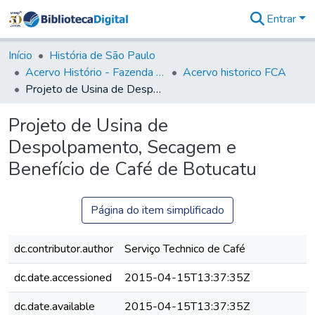
Entrar
Comunidades
&
Início
História de São Paulo
Coleções
Acervo Histório - Fazenda Lageado
Acervo historico FCA
Tudo na
Projeto de Usina de Despolpamento, Secagem e Benefício de Café de Botucatu
Biblioteca
Digital
Projeto de Usina de
Estatísticas
Despolpamento, Secagem e
Benefício de Café de Botucatu
Página do item simplificado
dc.contributor.author
Serviço Technico de Café
dc.date.accessioned
2015-04-15T13:37:35Z
dc.date.available
2015-04-15T13:37:35Z