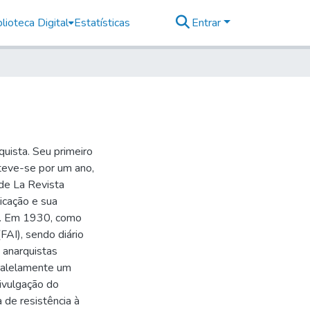
lioteca Digital
Estatísticas
Entrar
uista. Seu primeiro
teve-se por um ano,
de La Revista
icação e sua
ia. Em 1930, como
FAI), sendo diário
 anarquistas
aralelamente um
ivulgação do
 de resistência à