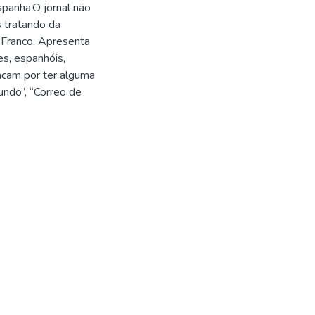
spanha.O jornal não
s tratando da
e Franco. Apresenta
es, espanhóis,
acam por ter alguma
undo”, “Correo de