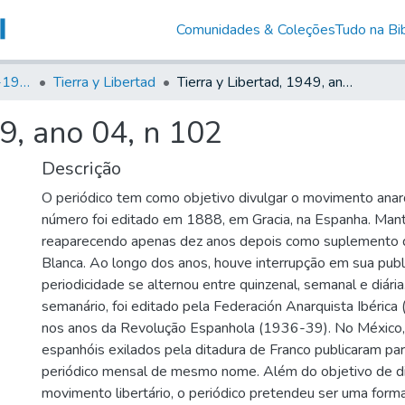
Comunidades & Coleções
Tudo na Bib
Canto Libertário (1906-1995)
Tierra y Libertad
Tierra y Libertad, 1949, ano 04, n 102
49, ano 04, n 102
Descrição
O periódico tem como objetivo divulgar o movimento anarq
número foi editado em 1888, em Gracia, na Espanha. Man
reaparecendo apenas dez anos depois como suplemento 
Blanca. Ao longo dos anos, houve interrupção em sua publ
periodicidade se alternou entre quinzenal, semanal e diár
semanário, foi editado pela Federación Anarquista Ibérica (
nos anos da Revolução Espanhola (1936-39). No México,
espanhóis exilados pela ditadura de Franco publicaram p
periódico mensal de mesmo nome. Além do objetivo de d
movimento libertário, o periódico pretendeu ser uma forma