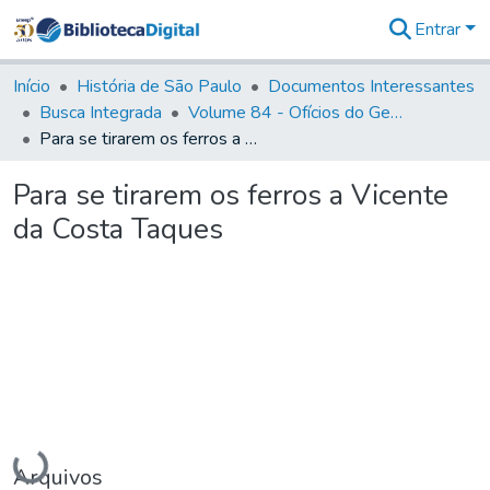
Entrar
Comunidades
&
Início
História de São Paulo
Documentos Interessantes
Coleções
Busca Integrada
Volume 84 - Ofícios do General Martins Lopes de Saldanha (Governador da Capitania): 1782- 1786
Tudo na
Para se tirarem os ferros a Vicente da Costa Taques
Biblioteca
Digital
Para se tirarem os ferros a Vicente
Estatísticas
da Costa Taques
Carregando...
Arquivos