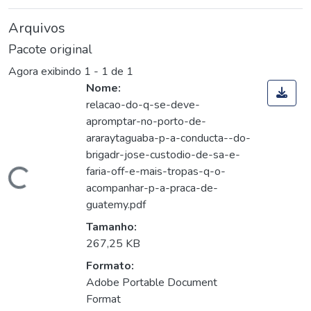
Arquivos
Pacote original
Agora exibindo
1 - 1 de 1
Nome:
relacao-do-q-se-deve-
apromptar-no-porto-de-
araraytaguaba-p-a-conducta--do-
brigadr-jose-custodio-de-sa-e-
faria-off-e-mais-tropas-q-o-
Carregando...
acompanhar-p-a-praca-de-
guatemy.pdf
Tamanho:
267,25 KB
Formato:
Adobe Portable Document
Format