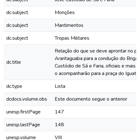
dc.subject
Monções
dc.subject
Mantimentos
dc.subject
Tropas Militares
Relação do que se deve aprontar no po
Araritaguaba para a condução do Brigad
dc.title
Custódio de Sá e Faria, oficiais e mais 
o acompanharão para a praça do Iguate
dc.type
Lista
dcdocs.volume.obs
Este documento segue o anterior
unesp.firstPage
147
unesp.lastPage
148
unesp.volume
VIII