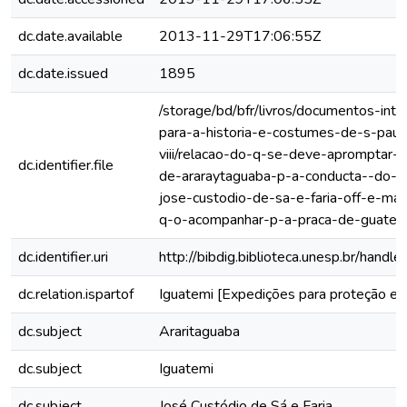
dc.date.available
2013-11-29T17:06:55Z
dc.date.issued
1895
/storage/bd/bfr/livros/documentos-int
para-a-historia-e-costumes-de-s-paul
viii/relacao-do-q-se-deve-apromptar-
dc.identifier.file
de-araraytaguaba-p-a-conducta--do-br
jose-custodio-de-sa-e-faria-off-e-mai
q-o-acompanhar-p-a-praca-de-guatem
dc.identifier.uri
http://bibdig.biblioteca.unesp.br/hand
dc.relation.ispartof
Iguatemi [Expedições para proteção e 
dc.subject
Araritaguaba
dc.subject
Iguatemi
dc.subject
José Custódio de Sá e Faria