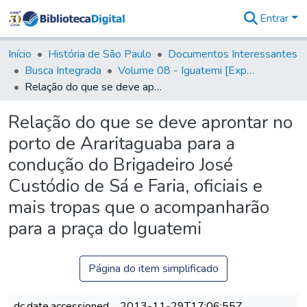
Entrar
Comunidades
&
Início
História de São Paulo
Documentos Interessantes
Coleções
Busca Integrada
Volume 08 - Iguatemi [Expedições para proteção e sustento]
Tudo na
Relação do que se deve aprontar no porto de Araritaguaba para a condução do Brigadeiro José Custódio de Sá e Faria, oficiais e mais tropas que o acompanharão para a praça do Iguatemi
Biblioteca
Digital
Relação do que se deve aprontar no
Estatísticas
porto de Araritaguaba para a
condução do Brigadeiro José
Custódio de Sá e Faria, oficiais e
mais tropas que o acompanharão
para a praça do Iguatemi
Página do item simplificado
dc.date.accessioned
2013-11-29T17:06:55Z