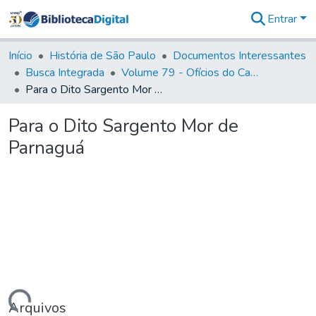
Entrar
Comunidades
&
Início
História de São Paulo
Documentos Interessantes
Coleções
Busca Integrada
Volume 79 - Ofícios do Capitão General Martim Lopes Lobo de Saldanha (1777)
Tudo na
Para o Dito Sargento Mor de Parnaguá
Biblioteca
Digital
Para o Dito Sargento Mor de
Estatísticas
Parnaguá
Arquivos