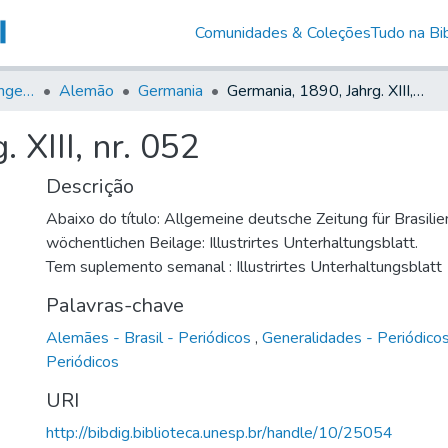
Comunidades & Coleções
Tudo na Bib
Jornais em Língua Estrangeira
Alemão
Germania
Germania, 1890, Jahrg. XIII, nr. 052
 XIII, nr. 052
Descrição
Abaixo do título: Allgemeine deutsche Zeitung für Brasilie
wöchentlichen Beilage: Illustrirtes Unterhaltungsblatt.
Tem suplemento semanal : Illustrirtes Unterhaltungsblatt
Palavras-chave
Alemães - Brasil - Periódicos
,
Generalidades - Periódico
Periódicos
URI
http://bibdig.biblioteca.unesp.br/handle/10/25054