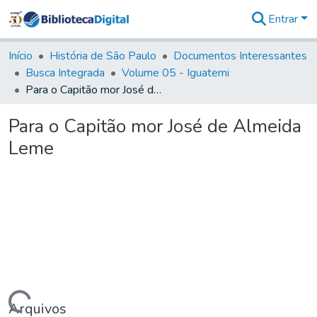
Entrar
Comunidades
&
Início
História de São Paulo
Documentos Interessantes
Coleções
Busca Integrada
Volume 05 - Iguatemi
Tudo na
Para o Capitão mor José de Almeida Leme
Biblioteca
Digital
Para o Capitão mor José de Almeida
Estatísticas
Leme
Arquivos