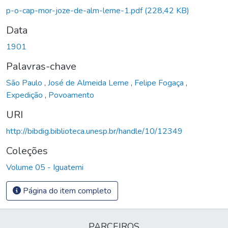
Carregando...
p-o-cap-mor-joze-de-alm-leme-1.pdf
(228,42 KB)
Data
1901
Palavras-chave
São Paulo
,
José de Almeida Leme
,
Felipe Fogaça
,
Expedição
,
Povoamento
URI
http://bibdig.biblioteca.unesp.br/handle/10/12349
Coleções
Volume 05 - Iguatemi
Página do item completo
PARCEIROS