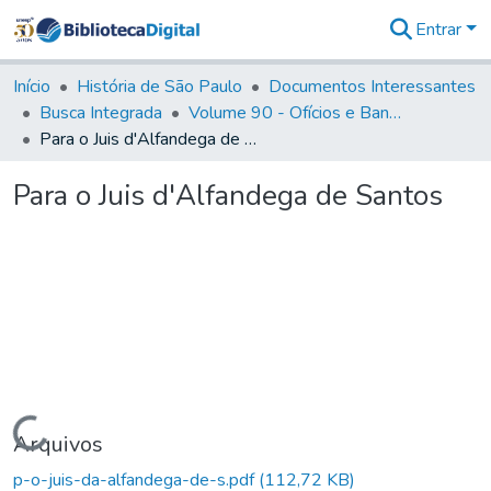
Entrar
Comunidades
&
Início
História de São Paulo
Documentos Interessantes
Coleções
Busca Integrada
Volume 90 - Ofícios e Bandos do Capitão General, Conde de Palma, aos funcionários da Capitania (1814- 1817)
Tudo na
Para o Juis d'Alfandega de Santos
Biblioteca
Digital
Para o Juis d'Alfandega de Santos
Estatísticas
Carregando...
Arquivos
p-o-juis-da-alfandega-de-s.pdf
(112,72 KB)