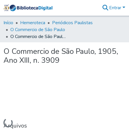
Entrar
Comunidades
&
Início
Hemeroteca
Periódicos Paulistas
Coleções
O Commercio de São Paulo
Tudo na
O Commercio de São Paulo, 1905, Ano XIII, n. 3909
Biblioteca
Digital
O Commercio de São Paulo, 1905,
Estatísticas
Ano XIII, n. 3909
Carregando...
Arquivos