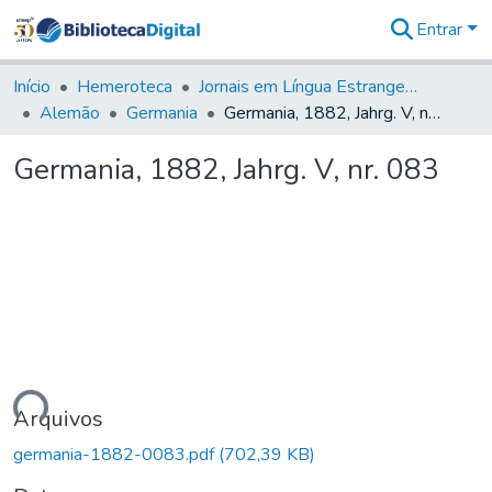
Entrar
Comunidades
&
Início
Hemeroteca
Jornais em Língua Estrangeira
Coleções
Alemão
Germania
Germania, 1882, Jahrg. V, nr. 083
Tudo na
Biblioteca
Germania, 1882, Jahrg. V, nr. 083
Digital
Estatísticas
gando...
Arquivos
germania-1882-0083.pdf
(702,39 KB)