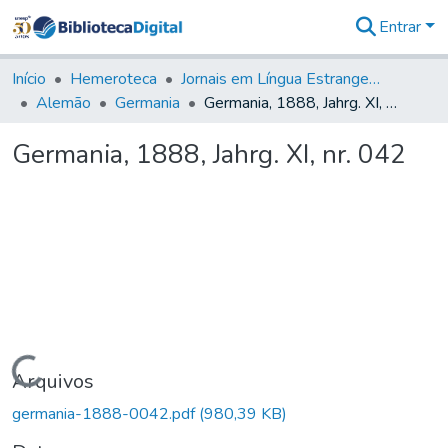
Entrar
Comunidades
&
Início
Hemeroteca
Jornais em Língua Estrangeira
Coleções
Alemão
Germania
Germania, 1888, Jahrg. XI, nr. 042
Tudo na
Biblioteca
Germania, 1888, Jahrg. XI, nr. 042
Digital
Estatísticas
Carregando...
Arquivos
germania-1888-0042.pdf
(980,39 KB)