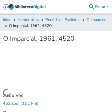
Entrar
Comunidades
&
Início
Hemeroteca
Periódicos Paulistas
O Imparcial
Coleções
O Imparcial, 1961, 4520
Tudo na
Biblioteca
O Imparcial, 1961, 4520
Digital
Estatísticas
Carregando...
Arquivos
4520.pdf
(3,02 MB)