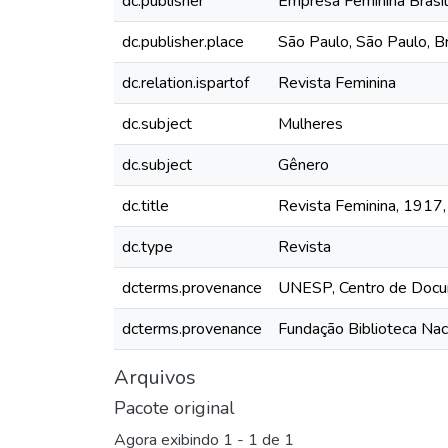
dc.publisher
Empresa Feminina Brasil
dc.publisher.place
São Paulo, São Paulo, Br
dc.relation.ispartof
Revista Feminina
dc.subject
Mulheres
dc.subject
Gênero
dc.title
Revista Feminina, 1917,
dc.type
Revista
dcterms.provenance
UNESP, Centro de Docu
dcterms.provenance
Fundação Biblioteca Nac
Arquivos
Pacote original
Agora exibindo
1 - 1 de 1