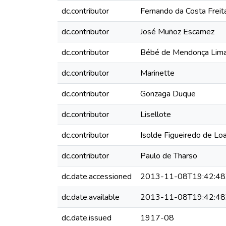
dc.contributor
Fernando da Costa Freit
dc.contributor
José Muñoz Escamez
dc.contributor
Bébé de Mendonça Lim
dc.contributor
Marinette
dc.contributor
Gonzaga Duque
dc.contributor
Lisellote
dc.contributor
Isolde Figueiredo de Lo
dc.contributor
Paulo de Tharso
dc.date.accessioned
2013-11-08T19:42:48
dc.date.available
2013-11-08T19:42:48
dc.date.issued
1917-08