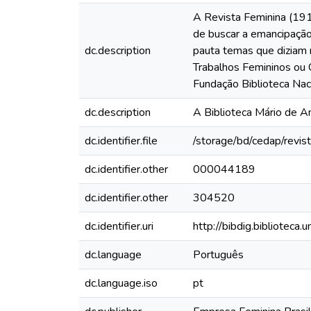
A Revista Feminina (191
de buscar a emancipação 
dc.description
pauta temas que diziam 
Trabalhos Femininos ou C
Fundação Biblioteca Nac
dc.description
A Biblioteca Mário de A
dc.identifier.file
/storage/bd/cedap/revis
dc.identifier.other
000044189
dc.identifier.other
304520
dc.identifier.uri
http://bibdig.biblioteca
dc.language
Português
dc.language.iso
pt