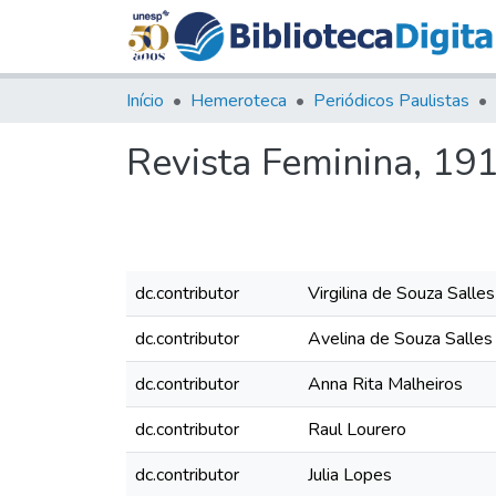
Início
Hemeroteca
Periódicos Paulistas
Revista Feminina, 191
dc.contributor
Virgilina de Souza Sall
dc.contributor
Avelina de Souza Salle
dc.contributor
Anna Rita Malheiros
dc.contributor
Raul Lourero
dc.contributor
Julia Lopes