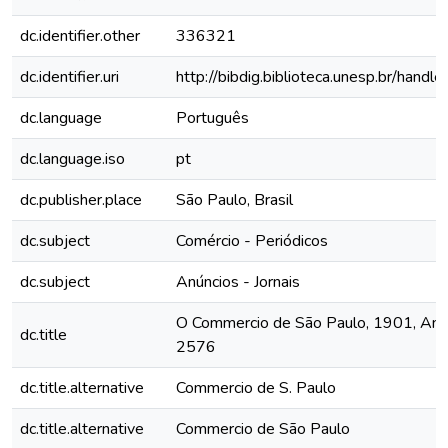
dc.identifier.other
336321
dc.identifier.uri
http://bibdig.biblioteca.unesp.br/hand
dc.language
Português
dc.language.iso
pt
dc.publisher.place
São Paulo, Brasil
dc.subject
Comércio - Periódicos
dc.subject
Anúncios - Jornais
O Commercio de São Paulo, 1901, Ano 
dc.title
2576
dc.title.alternative
Commercio de S. Paulo
dc.title.alternative
Commercio de São Paulo