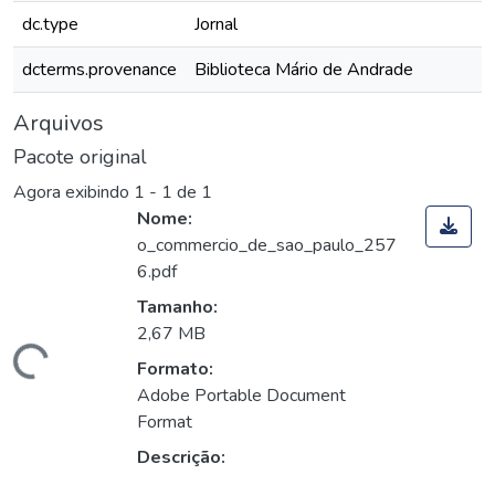
dc.type
Jornal
dcterms.provenance
Biblioteca Mário de Andrade
Arquivos
Pacote original
Agora exibindo
1 - 1 de 1
Nome:
o_commercio_de_sao_paulo_257
6.pdf
Tamanho:
2,67 MB
rregando...
Formato:
Adobe Portable Document
Format
Descrição: