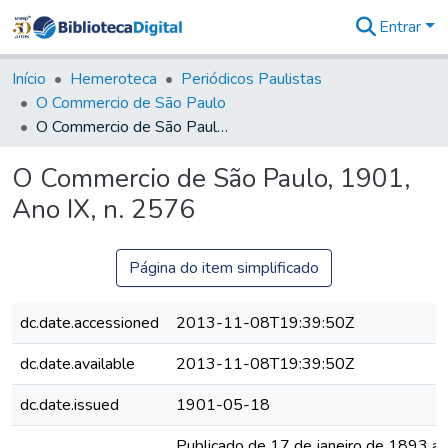
Entrar
Comunidades
&
Início
Hemeroteca
Periódicos Paulistas
Coleções
O Commercio de São Paulo
Tudo na
O Commercio de São Paulo, 1901, Ano IX, n. 2576
Biblioteca
Digital
O Commercio de São Paulo, 1901,
Estatísticas
Ano IX, n. 2576
Página do item simplificado
dc.date.accessioned
2013-11-08T19:39:50Z
dc.date.available
2013-11-08T19:39:50Z
dc.date.issued
1901-05-18
Publicado de 17 de janeiro de 1893 a