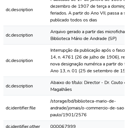
dezembro de 1907 de terça a domingo
dc.description
feriados. A partir do Ano VII, passa a s
publicado todos os dias
Arquivo gerado a partir das microfichas
dc.description
Biblioteca Mário de Andrade (SP)
Interrupção da publicação após o fascí
14, n. 4761 (26 de julho de 1906), rein
dc.description
nova designação numérica a partir do fa
Ano 13, n. 01 (25 de setembro de 19
Abaixo do título: Director - Dr. Couto d
dc.description
Magalhães
/storage/bd/biblioteca-mario-de-
dc.identifier.file
andrade/jornais/o-commercio-de-sao-
paulo/1901/2576
dc.identifier.other
000067999