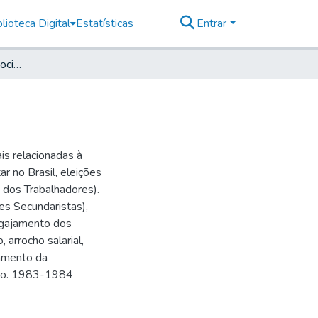
lioteca Digital
Estatísticas
Entrar
Alicerce da Juventude Socialista, 1984, n 42
ais relacionadas à
ar no Brasil, eleições
 dos Trabalhadores).
s Secundaristas),
engajamento dos
 arrocho salarial,
çamento da
rado. 1983-1984