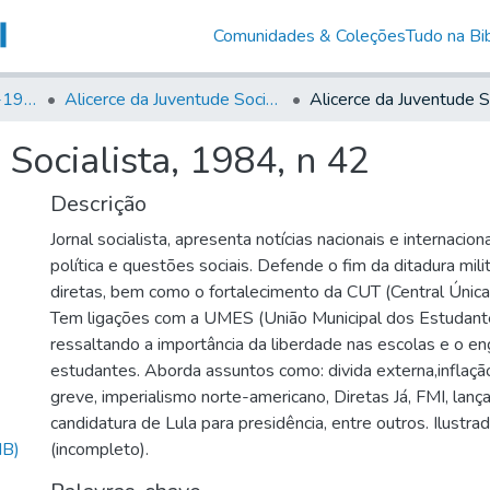
Comunidades & Coleções
Tudo na Bib
Canto Libertário (1906-1995)
Alicerce da Juventude Socialista
 Socialista, 1984, n 42
Descrição
Jornal socialista, apresenta notícias nacionais e internacion
política e questões sociais. Defende o fim da ditadura milit
diretas, bem como o fortalecimento da CUT (Central Única
Tem ligações com a UMES (União Municipal dos Estudante
ressaltando a importância da liberdade nas escolas e o 
estudantes. Aborda assuntos como: divida externa,inflação,
greve, imperialismo norte-americano, Diretas Já, FMI, lan
candidatura de Lula para presidência, entre outros. Ilust
MB)
(incompleto).