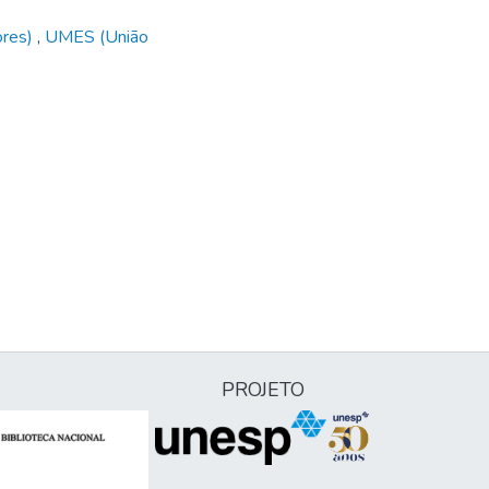
ores)
,
UMES (União
PROJETO