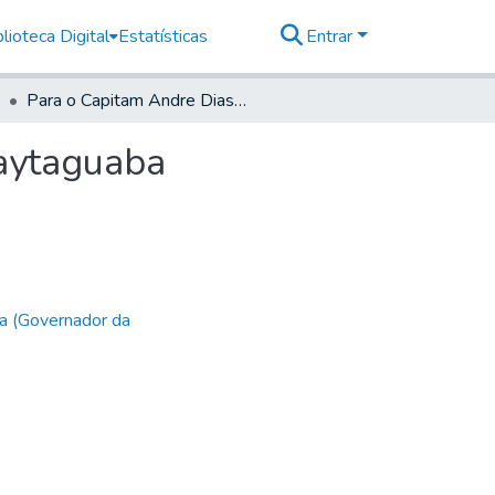
lioteca Digital
Estatísticas
Entrar
Para o Capitam Andre Dias de Almeyda = em Araraytaguaba
aytaguaba
a (Governador da