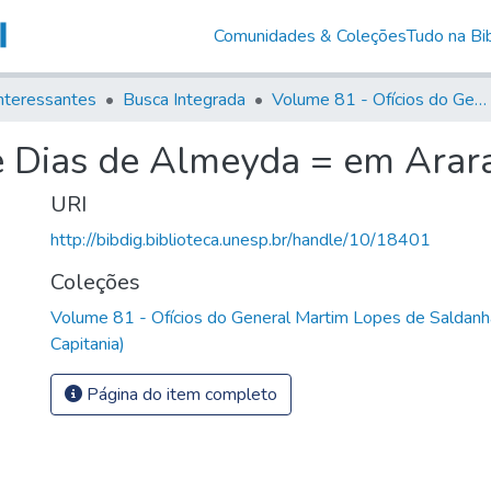
Comunidades & Coleções
Tudo na Bib
nteressantes
Busca Integrada
Volume 81 - Ofícios do General Martim Lopes de Saldanha (Governador da Capitania)
e Dias de Almeyda = em Arar
URI
http://bibdig.biblioteca.unesp.br/handle/10/18401
Coleções
Volume 81 - Ofícios do General Martim Lopes de Saldanh
Capitania)
Página do item completo