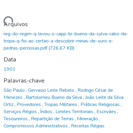
rregando...
Arquivos
reg-do-regim-q-levou-o-capp-br-bueno-da-sylva-cabo-da-
tropa-q-foi-ao-certao-a-descobrir-minas-de-ouro-e-
pedras-perciosas.pdf
(726,67 KB)
Data
1901
Palavras-chave
São Paulo
,
Gervasio Leite Rebelo
,
Rodrigo César de
Menezes
,
Bartolomeu Bueno da Silva
,
João Leite da Silva
Ortiz
,
Provedores
,
Tropas Militares
,
Práticas Religiosas
,
Serviços Régios
,
Índios
,
Limites Territoriais
,
Escrivães
,
Tesoureiros
,
Repartição de Terras
,
Mineração
,
Compromissos Administrativos
,
Receitas Régias