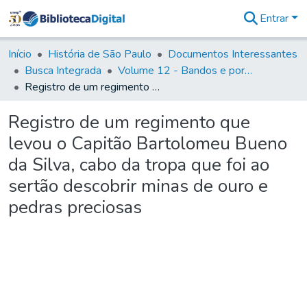
Entrar
Comunidades
&
Início
História de São Paulo
Documentos Interessantes
Coleções
Busca Integrada
Volume 12 - Bandos e portarias de Rodrigo César de Menezes
Tudo na
Registro de um regimento que levou o Capitão Bartolomeu Bueno da Silva, cabo da tropa que foi ao sertão descobrir minas de ouro e pedras preciosas
Biblioteca
Digital
Registro de um regimento que
Estatísticas
levou o Capitão Bartolomeu Bueno
da Silva, cabo da tropa que foi ao
sertão descobrir minas de ouro e
pedras preciosas