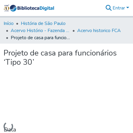
Entrar
Comunidades
&
Início
História de São Paulo
Coleções
Acervo Histório - Fazenda Lageado
Acervo historico FCA
Tudo na
Projeto de casa para funcionários ‘Tipo 30’
Biblioteca
Digital
Projeto de casa para funcionários
Estatísticas
‘Tipo 30’
Carregando...
Data