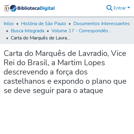
Entrar
Comunidades
&
Início
História de São Paulo
Documentos Interessantes
Coleções
Busca Integrada
Volume 17 - Correspondência do Vice-Rei, de Martim Lopes Lobo e outros (1775- 9)
Tudo na
Carta do Marquês de Lavradio, Vice Rei do Brasil, a Martim Lopes descrevendo a força dos castelhanos e expondo o plano que se deve seguir para o ataque
Biblioteca
Digital
Carta do Marquês de Lavradio, Vice
Estatísticas
Rei do Brasil, a Martim Lopes
descrevendo a força dos
castelhanos e expondo o plano que
se deve seguir para o ataque