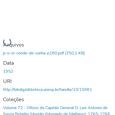
Carregando...
Arquivos
p-o-sr-conde-de-cunha-p180.pdf
(350,1 KB)
Data
1952
URI
http://bibdig.biblioteca.unesp.br/handle/10/15981
Coleções
Volume 72 - Ofícios do Capitão General D. Luis Antonio de
Souza Botelho Mourão (Morgado de Matheus): 1765-1766