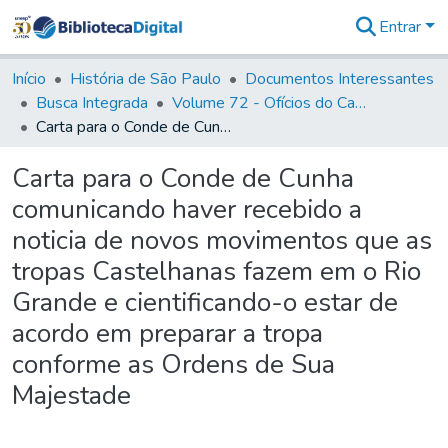
Entrar
Comunidades
&
Início
História de São Paulo
Documentos Interessantes
Coleções
Busca Integrada
Volume 72 - Ofícios do Capitão General D. Luis Antonio de Souza Botelho Mourão (Morgado de Matheus): 1765-1766
Tudo na
Carta para o Conde de Cunha comunicando haver recebido a noticia de novos movimentos que as tropas Castelhanas fazem em o Rio Grande e cientificando-o estar de acordo em preparar a tropa conforme as Ordens de Sua Majestade
Biblioteca
Digital
Carta para o Conde de Cunha
Estatísticas
comunicando haver recebido a
noticia de novos movimentos que as
tropas Castelhanas fazem em o Rio
Grande e cientificando-o estar de
acordo em preparar a tropa
conforme as Ordens de Sua
Majestade