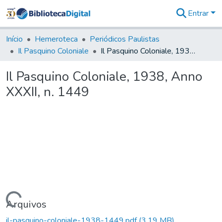
Entrar
Comunidades
&
Início
Hemeroteca
Periódicos Paulistas
Coleções
Il Pasquino Coloniale
Il Pasquino Coloniale, 1938, Anno XXXII, n. 1449
Tudo na
Biblioteca
Il Pasquino Coloniale, 1938, Anno
Digital
XXXII, n. 1449
Estatísticas
Carregando...
Arquivos
il-pasquino-coloniale-1938-1449.pdf
(3,19 MB)