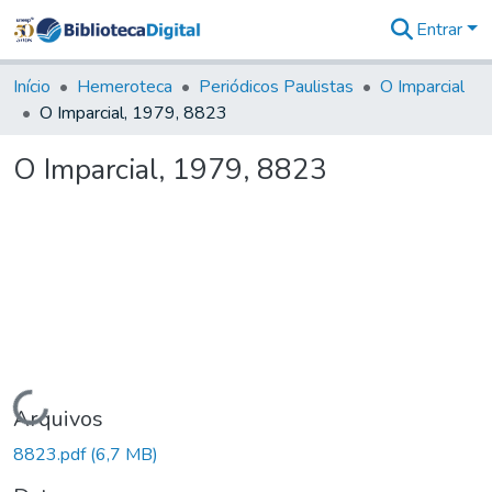
Entrar
Comunidades
&
Início
Hemeroteca
Periódicos Paulistas
O Imparcial
Coleções
O Imparcial, 1979, 8823
Tudo na
Biblioteca
O Imparcial, 1979, 8823
Digital
Estatísticas
Carregando...
Arquivos
8823.pdf
(6,7 MB)