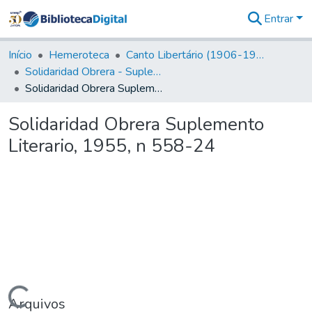
Entrar
Comunidades
&
Início
Hemeroteca
Canto Libertário (1906-1995)
Coleções
Solidaridad Obrera - Suplemento Literario
Tudo na
Solidaridad Obrera Suplemento Literario, 1955, n 558-24
Biblioteca
Digital
Solidaridad Obrera Suplemento
Estatísticas
Literario, 1955, n 558-24
Arquivos