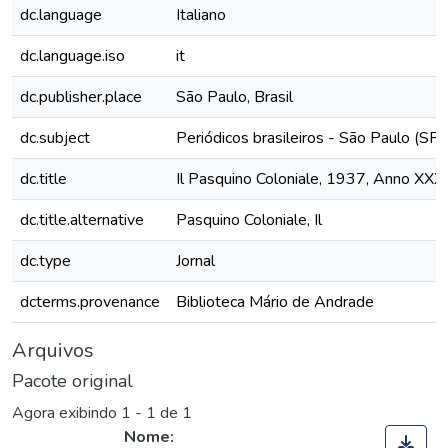
dc.language
Italiano
dc.language.iso
it
dc.publisher.place
São Paulo, Brasil
dc.subject
Periódicos brasileiros - São Paulo (SP)
dc.title
Il Pasquino Coloniale, 1937, Anno XXXI
dc.title.alternative
Pasquino Coloniale, Il
dc.type
Jornal
dcterms.provenance
Biblioteca Mário de Andrade
Arquivos
Pacote original
Agora exibindo
1 - 1 de 1
Nome: