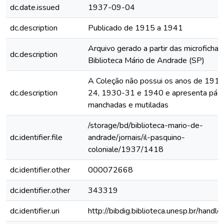
dc.date.issued
1937-09-04
dc.description
Publicado de 1915 a 1941
Arquivo gerado a partir das microfichas
dc.description
Biblioteca Mário de Andrade (SP)
A Coleção não possui os anos de 191
dc.description
24, 1930-31 e 1940 e apresenta pági
manchadas e mutiladas
/storage/bd/biblioteca-mario-de-
dc.identifier.file
andrade/jornais/il-pasquino-
coloniale/1937/1418
dc.identifier.other
000072668
dc.identifier.other
343319
dc.identifier.uri
http://bibdig.biblioteca.unesp.br/hand