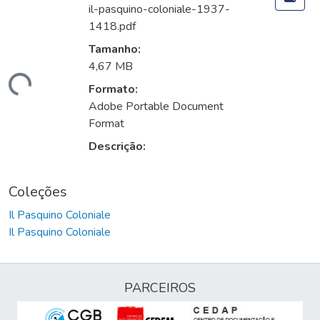
il-pasquino-coloniale-1937-
1418.pdf
Tamanho:
4,67 MB
Carregando...
Formato:
Adobe Portable Document
Format
Descrição:
Coleções
Il Pasquino Coloniale
Il Pasquino Coloniale
PARCEIROS