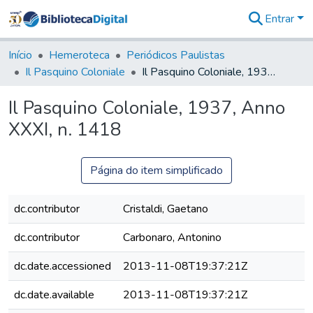
Entrar
Comunidades
&
Início
Hemeroteca
Periódicos Paulistas
Coleções
Il Pasquino Coloniale
Il Pasquino Coloniale, 1937, Anno XXXI, n. 1418
Tudo na
Biblioteca
Il Pasquino Coloniale, 1937, Anno
Digital
XXXI, n. 1418
Estatísticas
Página do item simplificado
dc.contributor
Cristaldi, Gaetano
dc.contributor
Carbonaro, Antonino
dc.date.accessioned
2013-11-08T19:37:21Z
dc.date.available
2013-11-08T19:37:21Z