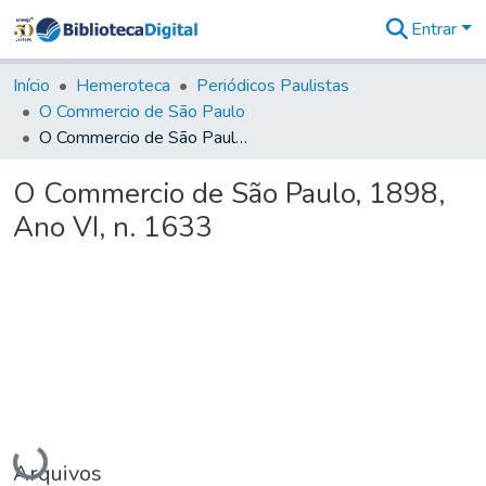
Entrar
Comunidades
&
Início
Hemeroteca
Periódicos Paulistas
Coleções
O Commercio de São Paulo
Tudo na
O Commercio de São Paulo, 1898, Ano VI, n. 1633
Biblioteca
Digital
O Commercio de São Paulo, 1898,
Estatísticas
Ano VI, n. 1633
Carregando...
Arquivos