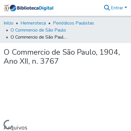
Entrar
Comunidades
&
Início
Hemeroteca
Periódicos Paulistas
Coleções
O Commercio de São Paulo
Tudo na
O Commercio de São Paulo, 1904, Ano XII, n. 3767
Biblioteca
Digital
O Commercio de São Paulo, 1904,
Estatísticas
Ano XII, n. 3767
Carregando...
Arquivos