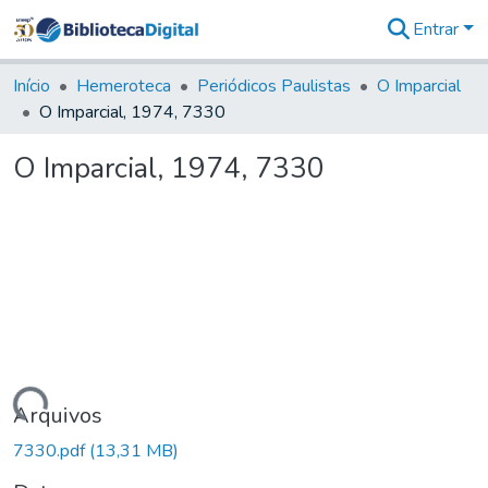
Entrar
Comunidades
&
Início
Hemeroteca
Periódicos Paulistas
O Imparcial
Coleções
O Imparcial, 1974, 7330
Tudo na
Biblioteca
O Imparcial, 1974, 7330
Digital
Estatísticas
Carregando...
Arquivos
7330.pdf
(13,31 MB)