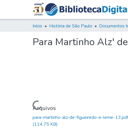
Início
História de São Paulo
Documentos I
Para Martinho Alz' de
Carregando...
Arquivos
para-martinho-alz-de-figueiredo-e-leme-13.pd
(114,75 KB)