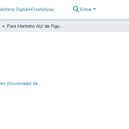
lioteca Digital
Estatísticas
Entrar
Para Martinho Alz' de Figueiredo e Leme.
zes (Governador da