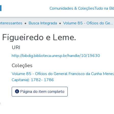
Comunidades & Coleções
Tudo na Bib
nteressantes
Busca Integrada
Volume 85 - Ofícios do General Francisco da Cunha Menezes (Governador da Capitania): 1782- 1786
 Figueiredo e Leme.
URI
http://bibdig.biblioteca.unesp.br/handle/10/19630
Coleções
Volume 85 - Ofícios do General Francisco da Cunha Mene
Capitania): 1782- 1786
Página do item completo
f